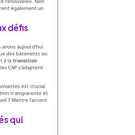
nce renouvelée. Non
tirent également un
x défis
s avons aujourd’hui
que des bâtiments ou
t à la
transition
 les CAP s’adaptent
novantes est crucial.
tion transparente et
eil ? Mettre l’accent
és qui