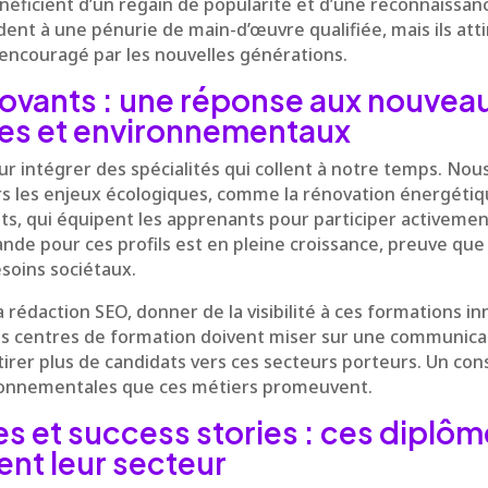
énéficient d’un regain de popularité et d’une reconnaissa
ent à une pénurie de main-d’œuvre qualifiée, mais ils at
 encouragé par les nouvelles générations.
ovants : une réponse aux nouveau
s et environnementaux
r intégrer des spécialités qui collent à notre temps. Nou
rs les enjeux écologiques, comme la rénovation énergéti
ts, qui équipent les apprenants pour participer activemen
nde pour ces profils est en pleine croissance, preuve que
soins sociétaux.
 rédaction SEO, donner de la visibilité à ces formations in
les centres de formation doivent miser sur une communica
rer plus de candidats vers ces secteurs porteurs. Un cons
ironnementales que ces métiers promeuvent.
 et success stories : ces diplôm
ent leur secteur