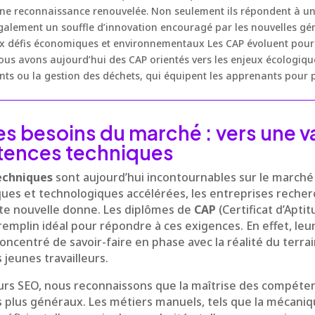
’une reconnaissance renouvelée. Non seulement ils répondent à u
t également un souffle d’innovation encouragé par les nouvelles gé
 défis économiques et environnementaux Les CAP évoluent pour i
Nous avons aujourd’hui des CAP orientés vers les enjeux écologiq
ts ou la gestion des déchets, qui équipent les apprenants pour p
es besoins du marché : vers une v
ences techniques
echniques
sont aujourd’hui incontournables sur le marché 
es et technologiques accélérées, les entreprises recherc
te nouvelle donne. Les diplômes de
CAP
(Certificat d’Apti
tremplin idéal pour répondre à ces exigences. En effet, le
ncentré de savoir-faire en phase avec la réalité du terra
 jeunes travailleurs.
urs SEO, nous reconnaissons que la maîtrise des compéte
s plus généraux. Les métiers manuels, tels que la mécaniqu