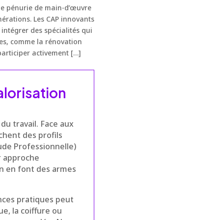
ne pénurie de main-d’œuvre
nérations. Les CAP innovants
ntégrer des spécialités qui
ues, comme la rénovation
articiper activement […]
alorisation
du travail. Face aux
hent des profils
tude Professionnelle)
ur approche
in en font des armes
nces pratiques peut
e, la coiffure ou