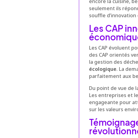
encore la cuisine, b
seulement ils répond
souffle d’innovation
Les CAP inn
économique
Les CAP évoluent pou
des CAP orientés ve
la gestion des déche
écologique
. La dema
parfaitement aux be
Du point de vue de la
Les entreprises et 
engageante pour atti
sur les valeurs env
Témoignages
révolutionn