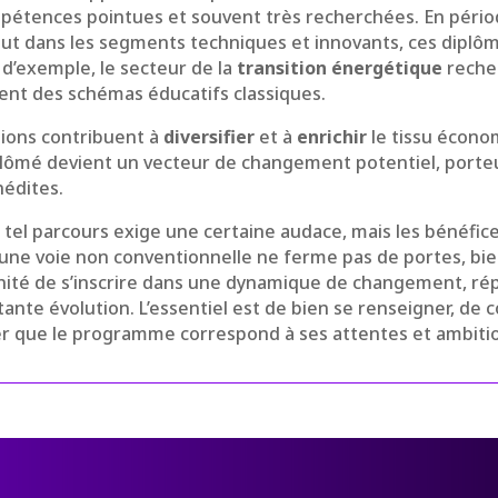
pétences pointues et souvent très recherchées. En péri
out dans les segments techniques et innovants, ces dipl
e d’exemple, le secteur de la
transition énergétique
reche
ent des schémas éducatifs classiques.
tions contribuent à
diversifier
et à
enrichir
le tissu économ
plômé devient un vecteur de changement potentiel, porteu
nédites.
 tel parcours exige une certaine audace, mais les bénéfic
r une voie non conventionnelle ne ferme pas de portes, bien
unité de s’inscrire dans une dynamique de changement, r
nte évolution. L’essentiel est de bien se renseigner, de c
rer que le programme correspond à ses attentes et ambiti