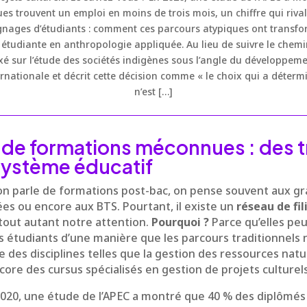
es trouvent un emploi en moins de trois mois, un chiffre qui rivali
nages d’étudiants : comment ces parcours atypiques ont transfo
 étudiante en anthropologie appliquée. Au lieu de suivre le chemi
 sur l’étude des sociétés indigènes sous l’angle du développemen
rnationale et décrit cette décision comme « le choix qui a détermi
n’est […]
 de formations méconnues : des t
système éducatif
’on parle de formations post-bac, on pense souvent aux gr
ées ou encore aux BTS. Pourtant, il existe un
réseau de fi
tout autant notre attention.
Pourquoi ?
Parce qu’elles pe
es étudiants d’une manière que les parcours traditionnels n
ve des disciplines telles que la gestion des ressources natur
re des cursus spécialisés en gestion de projets culturels
2020, une étude de l’APEC a montré que 40 % des diplômés