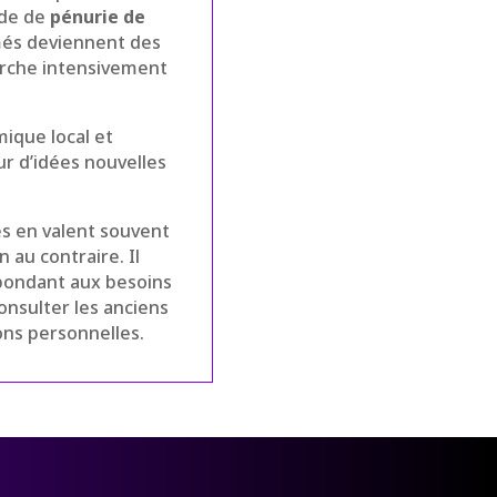
ode de
pénurie de
ômés deviennent des
rche intensivement
ique local et
r d’idées nouvelles
es en valent souvent
 au contraire. Il
épondant aux besoins
onsulter les anciens
ons personnelles.