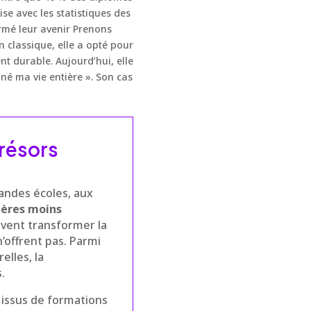
se avec les statistiques des
rmé leur avenir Prenons
n classique, elle a opté pour
t durable. Aujourd’hui, elle
né ma vie entière ». Son cas
résors
andes écoles, aux
lières moins
uvent transformer la
’offrent pas. Parmi
elles, la
.
 issus de formations