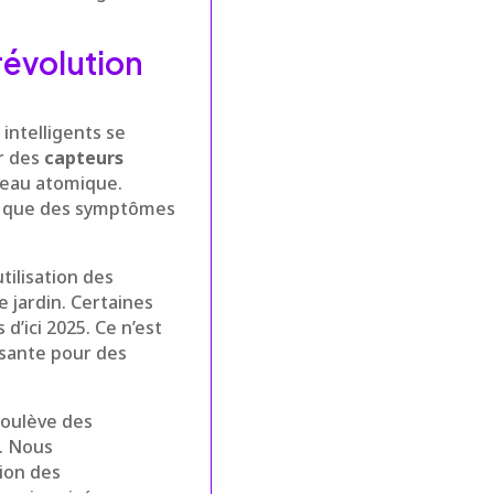
 révolution
 intelligents se
ir des
capteurs
iveau atomique.
e que des symptômes
tilisation des
 jardin. Certaines
d’ici 2025. Ce n’est
ssante pour des
soulève des
s. Nous
ion des