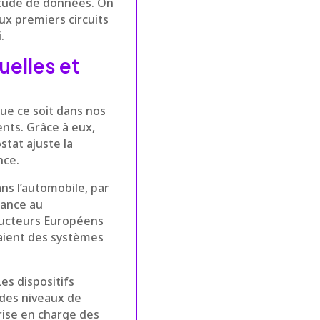
titude de données. On
ux premiers circuits
.
uelles et
ue ce soit dans nos
ents. Grâce à eux,
tat ajuste la
nce.
Dans l’automobile, par
tance au
ructeurs Européens
aient des systèmes
es dispositifs
 des niveaux de
rise en charge des