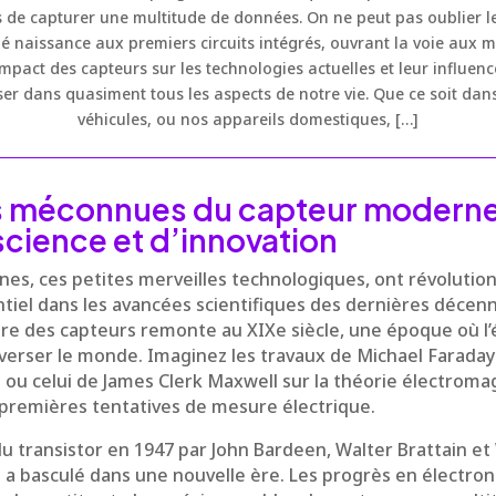
s de capturer une multitude de données. On ne peut pas oublier l
é naissance aux premiers circuits intégrés, ouvrant la voie aux 
mpact des capteurs sur les technologies actuelles et leur influenc
ser dans quasiment tous les aspects de notre vie. Que ce soit da
véhicules, ou nos appareils domestiques, […]
es méconnues du capteur moderne
 science et d’innovation
s, ces petites merveilles technologiques, ont révolutio
ntiel dans les avancées scientifiques des dernières décenn
oire des capteurs remonte au XIXe siècle, une époque où l’é
erser le monde. Imaginez les travaux de Michael Faraday
 ou celui de James Clerk Maxwell sur la théorie électrom
 premières tentatives de mesure électrique.
u transistor en 1947 par John Bardeen, Walter Brattain et 
a basculé dans une nouvelle ère. Les progrès en électro