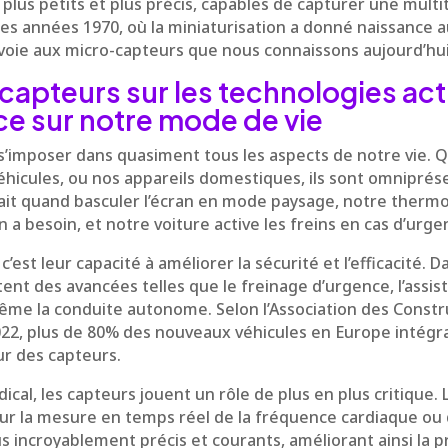
s plus petits et plus précis, capables de capturer une mul
les années 1970, où la miniaturisation a donné naissance a
 voie aux micro-capteurs que nous connaissons aujourd’hui
capteurs sur les technologies act
nce sur notre mode de vie
s’imposer dans quasiment tous les aspects de notre vie. Q
véhicules, ou nos appareils domestiques, ils sont omniprés
it quand basculer l’écran en mode paysage, notre thermos
a besoin, et notre voiture active les freins en cas d’urge
 c’est leur capacité à améliorer la sécurité et l’efficacité. 
ent des avancées telles que le freinage d’urgence, l’assis
me la conduite autonome. Selon l’Association des Const
022, plus de 80% des nouveaux véhicules en Europe intégr
ur des capteurs.
al, les capteurs jouent un rôle de plus en plus critique. L
our la mesure en temps réel de la fréquence cardiaque ou
 incroyablement précis et courants, améliorant ainsi la p