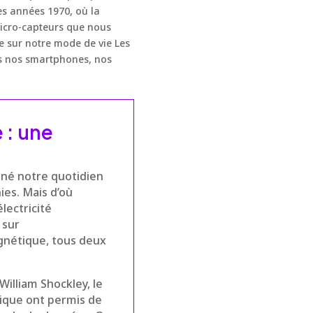
es années 1970, où la
micro-capteurs que nous
e sur notre mode de vie Les
ns nos smartphones, nos
 : une
nné notre quotidien
ies. Mais d’où
lectricité
 sur
agnétique, tous deux
William Shockley, le
nique ont permis de