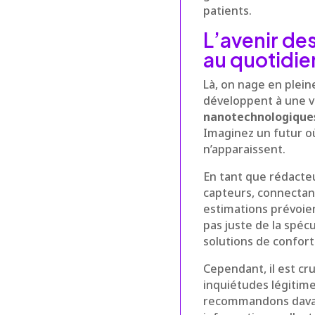
patients.
L’avenir des
au quotidie
Là, on nage en pleine
développent à une vi
nanotechnologique
Imaginez un futur 
n’apparaissent.
En tant que rédacteu
capteurs, connectant
estimations prévoient
pas juste de la spéc
solutions de confort
Cependant, il est cr
inquiétudes légitime
recommandons davant