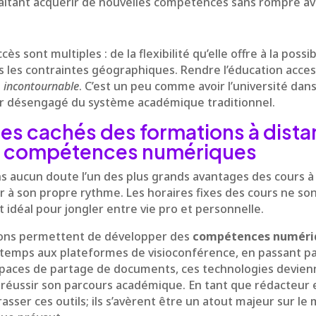
haitant acquérir de nouvelles compétences sans rompre ave
ès sont multiples : de la flexibilité qu’elle offre à la possi
s les contraintes géographiques. Rendre l’éducation acces
n
incontournable
. C’est un peu comme avoir l’université dans
ir désengagé du système académique traditionnel.
es cachés des formations à dista
 et compétences numériques
s aucun doute l’un des plus grands avantages des cours à
r à son propre rythme. Les horaires fixes des cours ne so
t idéal pour jongler entre vie pro et personnelle.
ions permettent de développer des
compétences numéri
e temps aux plateformes de visioconférence, en passant p
espaces de partage de documents, ces technologies devie
 réussir son parcours académique. En tant que rédacteur 
er ces outils; ils s’avèrent être un atout majeur sur le 