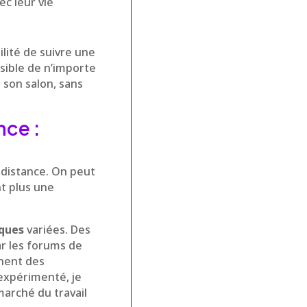
c leur vie
bilité de suivre une
sible de n’importe
 son salon, sans
nce :
 distance. On peut
nt plus une
ques
variées. Des
ar les forums de
nnent des
expérimenté, je
marché du travail