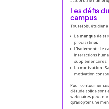
actuel où le numéri
Les défis d
campus
Toutefois, étudier à
Le manque de str
procrastiner.
L’isolement
: Le c
interactions humai
supplémentaires.
La motivation
: S
motivation consta
Pour contourner ces 
d’étude solide sont 
webinaires peut enric
qu’adopter une menta