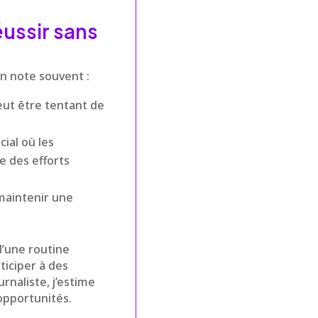
éussir sans
on note souvent :
peut être tentant de
cial où les
e des efforts
maintenir une
d’une routine
ticiper à des
rnaliste, j’estime
opportunités.