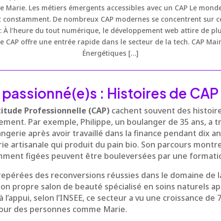
 Marie. Les métiers émergents accessibles avec un CAP Le monde
 constamment. De nombreux CAP modernes se concentrent sur ces
À l’heure du tout numérique, le développement web attire de plu
e CAP offre une entrée rapide dans le secteur de la tech. CAP Ma
Énergétiques […]
e passionné(e)s : Histoires de CA
titude Professionnelle (CAP)
cachent souvent des histoire
ment. Par exemple, Philippe, un boulanger de 35 ans, a t
gerie après avoir travaillé dans la finance pendant dix ans
rie artisanale qui produit du pain bio. Son parcours mon
mment figées peuvent être bouleversées par une format
epérées des reconversions réussies dans le domaine de l
 son propre salon de beauté spécialisé en soins naturels a
à l’appui, selon l’INSEE, ce secteur a vu une croissance de 
pour des personnes comme Marie.