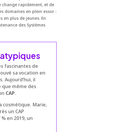
 change rapidement, et de
 domaines en plein essor :
s en plus de jeunes. En
intenance des Systèmes
P atypiques
s fascinantes de
rouvé sa vocation en
. Aujourd’hui, il
tre que même des
ion
CAP
.
a cosmétique. Marie,
près un CAP
7 % en 2019, un