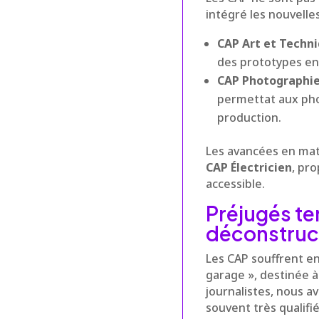
intégré les nouvelle
CAP Art et Techniq
des prototypes en
CAP Photographi
permettat aux phot
production.
Les avancées en mat
CAP Électricien
, pr
accessible.
Préjugés te
déconstruc
Les CAP souffrent e
garage », destinée à
journalistes, nous a
souvent très qualifi