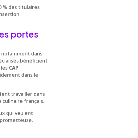
 % des titulaires
insertion
les portes
s, notamment dans
écialisés bénéficient
 les
CAP
pidement dans le
ent travailler dans
culinaire français.
ux qui veulent
r prometteuse.