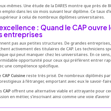
t eux-mêmes. Une étude de la DARES montre que près de 80
 emploi dans les six mois suivant leur diplôme. Ce taux d’
supérieur à celui de nombreux diplômes universitaires.
excellence : Quand le CAP ouvre 
 entreprises
nnent pas aux petites structures. De grandes entreprise
chent activement des titulaires de CAP. Les techniciens sp
ique qui peut manquer chez les universitaires. En ce sens,
rmidable opportunité pour ceux qui préfèrent entrer ra
vec une compétence spécifique.
le
CAP Cuisine
reste très prisé. De nombreux diplômés part
restigieux à l’étranger, emportant avec eux le savoir-faire 
es
CAP
offrent une alternative viable et attrayante pour ce
sion en métier, s’inscrivant ainsi comme une voie d’aveni