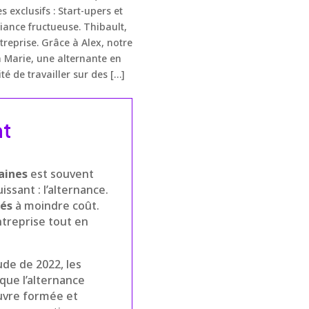
exclusifs : Start-upers et
liance fructueuse. Thibault,
treprise. Grâce à Alex, notre
à Marie, une alternante en
té de travailler sur des […]
nt
aines
est souvent
ssant : l’alternance.
vés
à moindre coût.
ntreprise tout en
de de 2022, les
 que l’alternance
uvre formée et