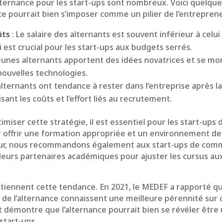
lternance pour les start-ups sont nombreux. Voici quelque
nce pourrait bien s’imposer comme un pilier de l’entreprene
ûts
: Le salaire des alternants est souvent inférieur à celu
i est crucial pour les start-ups aux budgets serrés.
jeunes alternants apportent des idées novatrices et se m
 nouvelles technologies.
alternants ont tendance à rester dans l’entreprise après la
sant les coûts et l’effort liés au recrutement.
iser cette stratégie, il est essentiel pour les start-ups d
r offrir une formation appropriée et un environnement de
eur, nous recommandons également aux start-ups de com
leurs partenaires académiques pour ajuster les cursus au
tiennent cette tendance. En 2021, le MEDEF a rapporté qu
de l’alternance connaissent une meilleure pérennité sur ci
 démontre que l’alternance pourrait bien se révéler être u
start-ups.