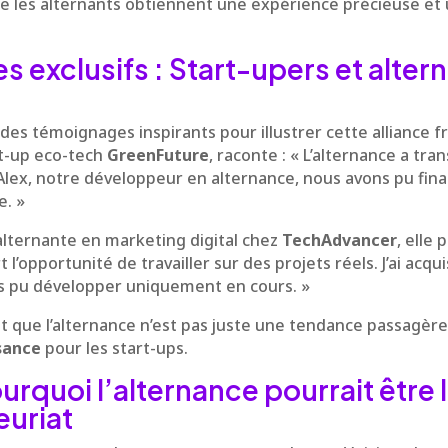
que les alternants obtiennent une expérience précieuse et
 exclusifs : Start-upers et alter
 des témoignages inspirants pour illustrer cette alliance f
rt-up eco-tech
GreenFuture
, raconte : « L’alternance a tr
Alex, notre développeur en alternance, nous avons pu fina
e. »
alternante en marketing digital chez
TechAdvancer
, elle 
 l’opportunité de travailler sur des projets réels. J’ai ac
is pu développer uniquement en cours. »
t que l’alternance n’est pas juste une tendance passagère
sance
pour les start-ups.
urquoi l’alternance pourrait être 
euriat