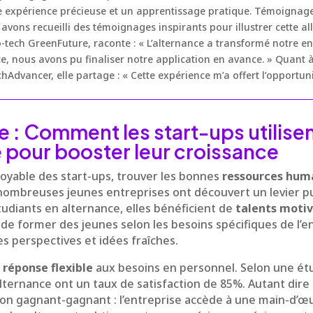
 expérience précieuse et un apprentissage pratique. Témoignages 
vons recueilli des témoignages inspirants pour illustrer cette al
-tech GreenFuture, raconte : « L’alternance a transformé notre en
, nous avons pu finaliser notre application en avance. » Quant 
Advancer, elle partage : « Cette expérience m’a offert l’opportuni
le : Comment les start-ups utilise
e pour booster leur croissance
oyable des start-ups, trouver les bonnes
ressources hum
e nombreuses jeunes entreprises ont découvert un levier pui
udiants en alternance, elles bénéficient de
talents moti
de former des jeunes selon les besoins spécifiques de l’e
es perspectives et idées fraîches.
e
réponse flexible
aux besoins en personnel. Selon une étu
’alternance ont un taux de satisfaction de 85%. Autant dire
on gagnant-gagnant : l’entreprise accède à une main-d’œ