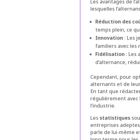
Les avantages de l’a
lesquelles l’alterna
Réduction des co
temps plein, ce qu
Innovation
: Les 
familiers avec les
Fidélisation
: Les 
d’alternance, rédui
Cependant, pour optim
alternants et de leu
En tant que rédact
régulièrement avec 
l’industrie.
Les
statistiques
sou
entreprises adeptes 
parle de lui-même et
long terme pour les 