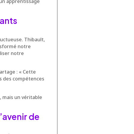
 un apprentissage
nants
ructueuse. Thibault,
ansformé notre
liser notre
partage : « Cette
quis des compétences
, mais un véritable
l’avenir de