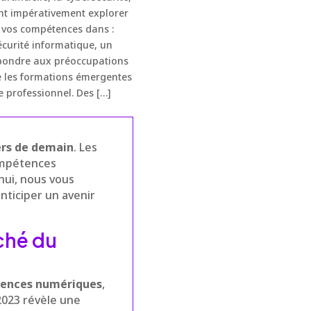
ent impérativement explorer
r vos compétences dans :
écurité informatique, un
répondre aux préoccupations
e les formations émergentes
 professionnel. Des […]
rs de demain
. Les
compétences
hui, nous vous
ticiper un avenir
ché du
ences numériques
,
2023 révèle une