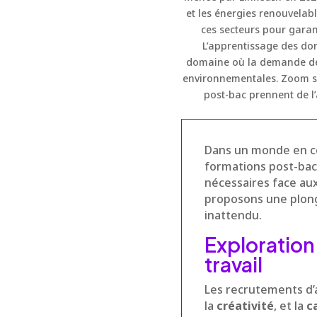
et les énergies renouvelab
ces secteurs pour garan
L’apprentissage des don
domaine où la demande dépa
environnementales. Zoom su
post-bac prennent de l
Dans un monde en con
formations post-bac
nécessaires face aux
proposons une plong
inattendu.
Exploration
travail
Les recrutements d’a
la
créativité
, et la
c