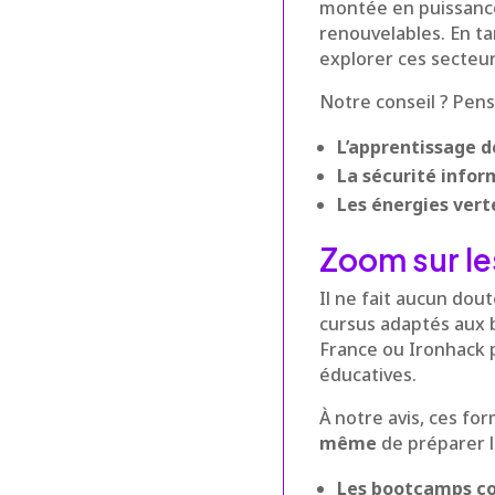
montée en puissance d
renouvelables. En t
explorer ces secteur
Notre conseil ? Pen
L’apprentissage 
La sécurité info
Les énergies vert
Zoom sur l
Il ne fait aucun do
cursus adaptés aux 
France ou Ironhack 
éducatives.
À notre avis, ces fo
même
de préparer l
Les bootcamps c