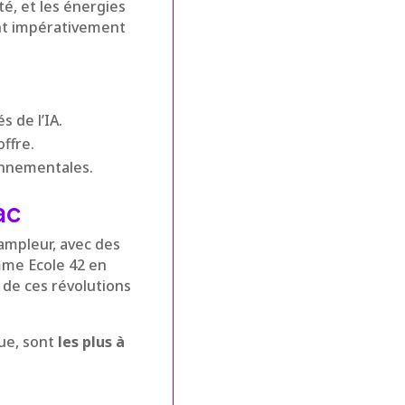
té, et les énergies
ent impérativement
s de l’IA.
ffre.
onnementales.
ac
ampleur, avec des
mme Ecole 42 en
de ces révolutions
que, sont
les plus à