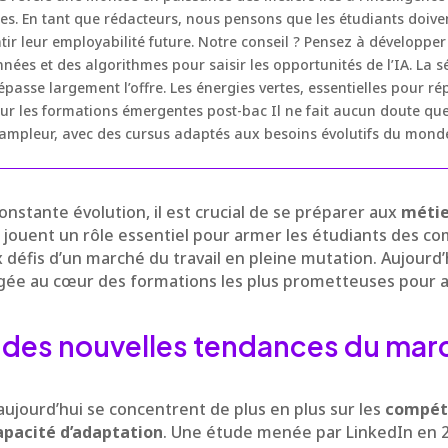
les. En tant que rédacteurs, nous pensons que les étudiants doiv
tir leur employabilité future. Notre conseil ? Pensez à développe
nées et des algorithmes pour saisir les opportunités de l’IA. La s
sse largement l’offre. Les énergies vertes, essentielles pour 
r les formations émergentes post-bac Il ne fait aucun doute qu
’ampleur, avec des cursus adaptés aux besoins évolutifs du monde
stante évolution, il est crucial de se préparer aux
métie
 jouent un rôle essentiel pour armer les étudiants des 
 défis d’un marché du travail en pleine mutation. Aujourd’
ée au cœur des formations les plus prometteuses pour an
 des nouvelles tendances du mar
ujourd’hui se concentrent de plus en plus sur les
compét
apacité d’adaptation
. Une étude menée par LinkedIn en 