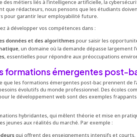
es métiers liés à l’intelligence artificielle, la cybersécuri
ant que rédacteurs, nous pensons que les étudiants doiv
s pour garantir leur employabilité future.
sez à développer vos compétences dans :
des données et des algorithmes
pour saisir les opportunité
rmatique
, un domaine où la demande dépasse largement l’o
es
, essentielles pour répondre aux préoccupations envir
es formations émergentes post-b
ute que les formations émergentes post-bac prennent de l’
besoins évolutifs du monde professionnel. Des écoles co
pour le développement web sont des exemples frappants 
rmations hybridantes, qui mêlent théorie et mise en prati
es jeunes aux réalités du marché. Par exemple :
odeurs
qui offrent des enseignements intensifs et courts.