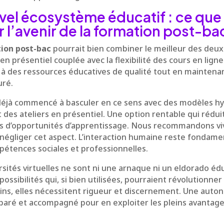
vel écosystème éducatif : ce que
r l’avenir de la formation post-ba
ion post-bac
pourrait bien combiner le meilleur des deux
n présentiel couplée avec la flexibilité des cours en ligne
ité à des ressources éducatives de qualité tout en maintena
uré.
 déjà commencé à basculer en ce sens avec des modèles h
 des ateliers en présentiel. Une option rentable qui réduit
plus d’opportunités d’apprentissage. Nous recommandons v
 négliger cet aspect. L’interaction humaine reste fondame
étences sociales et professionnelles.
sités virtuelles ne sont ni une arnaque ni un eldorado éduc
possibilités qui, si bien utilisées, pourraient révolutionne
ins, elles nécessitent rigueur et discernement. Une auton
paré et accompagné pour en exploiter les pleins avantage