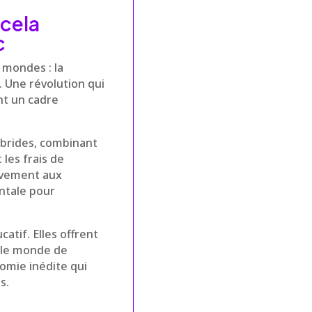
 cela
c
 mondes : la
. Une révolution qui
nt un cadre
ybrides, combinant
 les frais de
ivement aux
ntale pour
atif. Elles offrent
r le monde de
omie inédite qui
s.