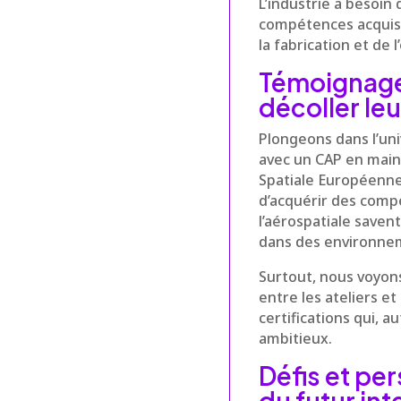
L’industrie a besoin
compétences acquise
la fabrication et de 
Témoignages
décoller le
Plongeons dans l’uni
avec un CAP en maint
Spatiale Européenne.
d’acquérir des comp
l’aérospatiale saven
dans des environneme
Surtout, nous voyon
entre les ateliers e
certifications qui, 
ambitieux.
Défis et per
du futur int