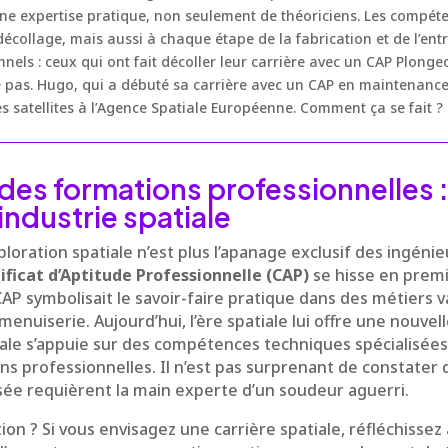
une expertise pratique, non seulement de théoriciens. Les compét
écollage, mais aussi à chaque étape de la fabrication et de l’entr
ls : ceux qui ont fait décoller leur carrière avec un CAP Plonge
e pas. Hugo, qui a débuté sa carrière avec un CAP en maintenance
 satellites à l’Agence Spatiale Européenne. Comment ça se fait ? 
 des formations professionnelles 
industrie spatiale
ploration spatiale n’est plus l’apanage exclusif des ingénie
ificat d’Aptitude Professionnelle (CAP)
se hisse en premi
AP symbolisait le savoir-faire pratique dans des métiers va
enuiserie. Aujourd’hui, l’ère spatiale lui offre une nouvel
iale s’appuie sur des compétences techniques spécialisées
ns professionnelles. Il n’est pas surprenant de constater 
sée requièrent la main experte d’un soudeur aguerri.
 ? Si vous envisagez une carrière spatiale, réfléchissez