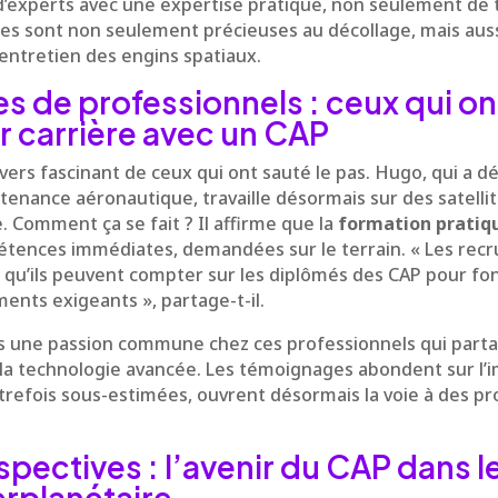
 d’experts avec une expertise pratique, non seulement de 
s sont non seulement précieuses au décollage, mais aus
l’entretien des engins spatiaux.
 de professionnels : ceux qui ont
ur carrière avec un CAP
vers fascinant de ceux qui ont sauté le pas. Hugo, qui a d
enance aéronautique, travaille désormais sur des satellit
 Comment ça se fait ? Il affirme que la
formation pratiq
étences immédiates, demandées sur le terrain. « Les recr
t qu’ils peuvent compter sur les diplômés des CAP pour f
nts exigeants », partage-t-il.
s une passion commune chez ces professionnels qui parta
t la technologie avancée. Les témoignages abondent sur l’
autrefois sous-estimées, ouvrent désormais la voie à des pr
spectives : l’avenir du CAP dans l
erplanétaire