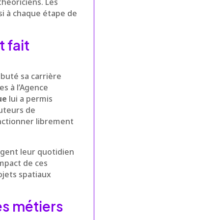
théoriciens. Les
si à chaque étape de
 fait
ébuté sa carrière
es à l’Agence
ue
lui a permis
uteurs de
onctionner librement
gent leur quotidien
impact de ces
ojets spatiaux
es métiers