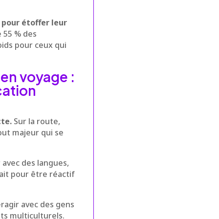
pour étoffer leur
e 55 % des
oids pour ceux qui
en voyage :
cation
te.
Sur la route,
out majeur qui se
er avec des langues,
it pour être réactif
eragir avec des gens
s multiculturels.