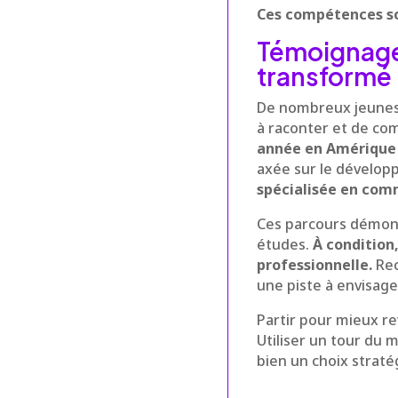
Ces compétences son
Témoignages
transformé 
De nombreux jeunes, 
à raconter et de co
année en Amérique 
axée sur le dévelop
spécialisée en comm
Ces parcours démont
études.
À condition
professionnelle.
Rec
une piste à envisag
Partir pour mieux re
Utiliser un tour du
bien un choix straté