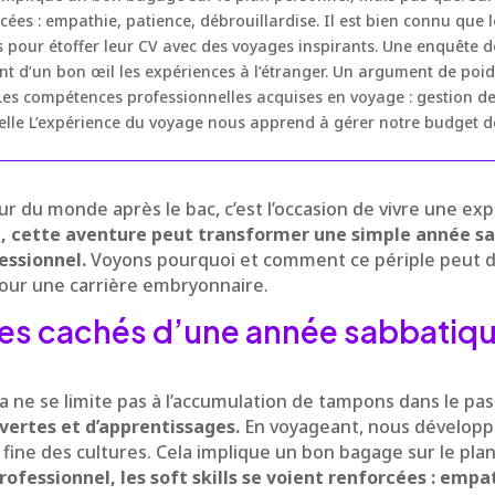
forcées : empathie, patience, débrouillardise. Il est bien connu qu
 pour étoffer leur CV avec des voyages inspirants. Une enquête de
nt d’un bon œil les expériences à l’étranger. Un argument de poid
. Les compétences professionnelles acquises en voyage : gestion de
lle L’expérience du voyage nous apprend à gérer notre budget de 
ur du monde après le bac, c’est l’occasion de vivre une ex
t, cette aventure peut transformer une simple année s
essionnel.
Voyons pourquoi et comment ce périple peut d
our une carrière embryonnaire.
es cachés d’une année sabbatiqu
 ne se limite pas à l’accumulation de tampons dans le pa
ertes et d’apprentissages.
En voyageant, nous dévelop
ine des cultures. Cela implique un bon bagage sur le pla
professionnel, les soft skills se voient renforcées : empa