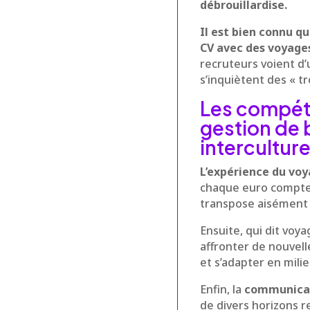
débrouillardise.
Il est bien connu q
CV avec des voyages
recruteurs voient d’
s’inquiètent des « tr
Les compéte
gestion de 
interculture
L’expérience du voy
chaque euro compte e
transpose aisément 
Ensuite, qui dit voya
affronter de nouvell
et s’adapter en mili
Enfin, la
communicat
de divers horizons r