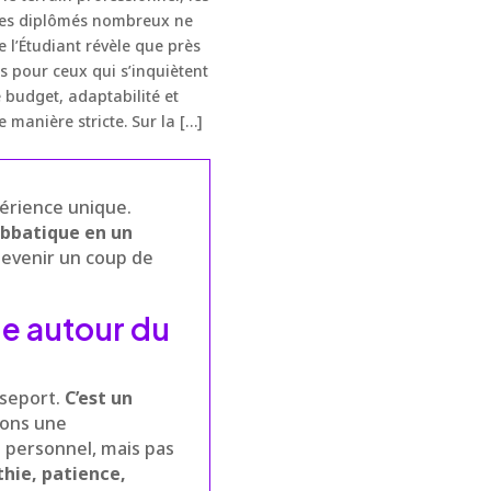
e les diplômés nombreux ne
 l’Étudiant révèle que près
s pour ceux qui s’inquiètent
 budget, adaptabilité et
manière stricte. Sur la […]
périence unique.
abbatique en un
evenir un coup de
e autour du
sseport.
C’est un
pons une
n personnel, mais pas
thie, patience,