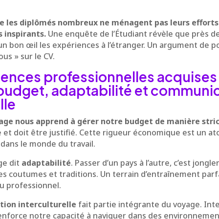
ue les diplômés nombreux ne ménagent pas leurs efforts 
 inspirants.
Une enquête de l’Étudiant révèle que près d
un bon œil les expériences à l’étranger. Un argument de p
ous » sur le CV.
nces professionnelles acquises 
budget, adaptabilité et communi
lle
age nous apprend à gérer notre budget de manière stric
t doit être justifié. Cette rigueur économique est un at
dans le monde du travail.
ge dit
adaptabilité
. Passer d’un pays à l’autre, c’est jongl
es coutumes et traditions. Un terrain d’entraînement parfa
eu professionnel.
ion interculturelle
fait partie intégrante du voyage. Int
enforce notre capacité à naviguer dans des environnement