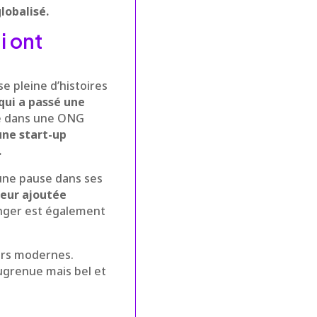
lobalisé.
i ont
e pleine d’histoires
 qui a passé une
te dans une ONG
ne start-up
.
une pause dans ses
leur ajoutée
anger est également
eurs modernes.
ugrenue mais bel et