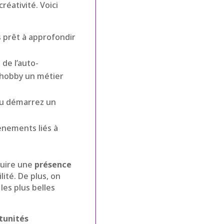
éativité. Voici
 prêt à approfondir
 de l’auto-
 hobby un métier
ou démarrez un
ènements liés à
ruire une
présence
lité. De plus, on
es plus belles
tunités