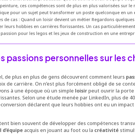
a peinture, ces compétences sont de plus en plus valorisées sur le 
tique pour un sujet peut transformer un poste quelconque en un
des de cas : Quand un loisir devient un métier Regardons quelque
r leurs hobbies en carrières florissantes. Un cas particulièrement 
 passion pour les legos et les jeux de construction en une entrepri
s passions personnelles sur les c
l, de plus en plus de gens découvrent comment leurs
pas
oix de carrière. On n’est plus forcément obligé de se cont
ivons à une époque où un simple
loisir
peut ouvrir la porte
orissantes. Selon une étude menée par LinkedIn, plus de 4
conversion déclarent que leurs hobbies ont eu un impact 
ent bien souvent de développer des compétences transve
l d’équipe
acquis en jouant au foot ou la
créativité
stimul