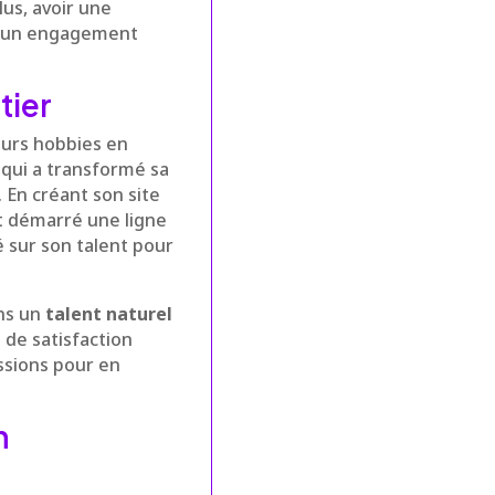
lus, avoir une
n un engagement
tier
eurs hobbies en
, qui a transformé sa
 En créant son site
t démarré une ligne
é sur son talent pour
ans un
talent naturel
 de satisfaction
ssions pour en
n