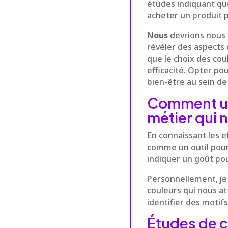
études indiquant qu
acheter un produit pa
Nous
devrions nous 
révéler des aspects 
que le choix des cou
efficacité. Opter po
bien-être au sein de
Comment uti
métier qui
En connaissant les ef
comme un outil pour 
indiquer un goût pou
Personnellement, j
couleurs qui nous at
identifier des motif
Études de ca