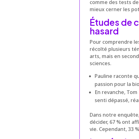
comme des tests de 
mieux cerner les pote
Études de c
hasard
Pour comprendre les
récolté plusieurs té
arts, mais en seconde
sciences.
Pauline raconte qu
passion pour la bi
En revanche, Tom a
senti dépassé, réal
Dans notre enquête, 
décider, 67 % ont af
vie. Cependant, 33 %