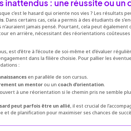
s inattendus : une réussite ou un 
sque c’est le hasard qui oriente nos vies ? Les résultats p
és
. Dans certains cas, cela a permis à des étudiants de s’
s n’auraient jamais pensé. Pourtant, cela peut également 
tour en arrière, nécessitant des réorientations coûteuse
ous, est d’être à l’écoute de soi-même et d’évaluer régul
engagement dans la filière choisie. Pour pallier les éventue
ations :
onnaissances
en parallèle de son cursus.
èrement un mentor
ou un
coach d’orientation
.
ouvert à une réorientation si le chemin pris ne semble plu
sard peut parfois être un allié
, il est crucial de l’accom
 et de planification pour maximiser ses chances de succè