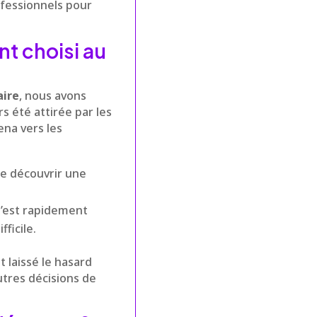
ofessionnels pour
t choisi au
aire
, nous avons
s été attirée par les
ena vers les
de découvrir une
s’est rapidement
ficile.
 laissé le hasard
utres décisions de