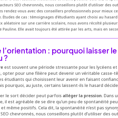
dacteurs SEO chevronnés, nous conseillons plutôt d’utiliser des ou
es rendez-vous avec des conseillers professionnels pour mieux cer
ace. Études de cas : témoignages d’étudiants ayant choisi au hasar
x aléatoire sur une carrière scolaire, nous avons récolté plusie
 Pauline. Elle avait toujours été attirée par les arts, mais en seco
 l’orientation : pourquoi laisser l
u ?
re
est souvent une période stressante pour les lycéens et 
és, opter pour une filière peut devenir un véritable casse-
s étudiants qui choisissent leur avenir en faisant confianc
 pourquoi, au juste, certains laissent-ils le hasard décide
ser le sort décider peut parfois
alléger la pression
. Dans 
ine, il est agréable de se dire qu’un peu de spontanéité pe
 et même positifs. Cela dit, la spontanéité n’est pas syno
SEO chevronnés, nous conseillons plutôt d’utiliser des outi