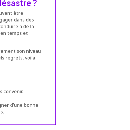
désastre ?
euvent être
engager dans des
conduire à de la
s en temps et
ièrement son niveau
ls regrets, voilà
s convenir.
pagner d’une bonne
s.