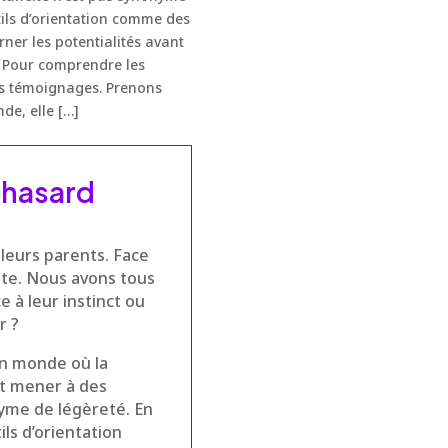
tils d’orientation comme des
ner les potentialités avant
d Pour comprendre les
urs témoignages. Prenons
nde, elle […]
e hasard
leurs parents. Face
tête. Nous avons tous
e à leur instinct ou
r ?
un monde où la
ut mener à des
nyme de légèreté. En
ls d’orientation