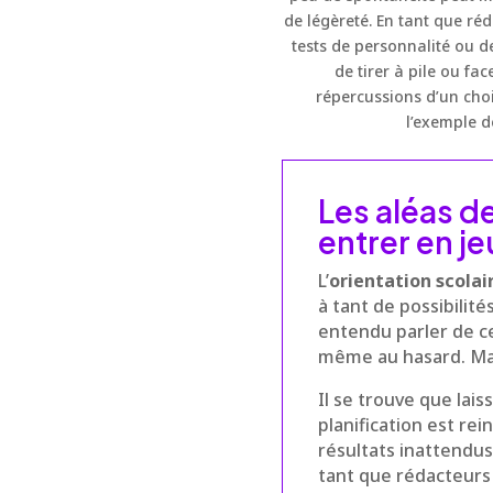
de légèreté. En tant que ré
tests de personnalité ou d
de tirer à pile ou f
répercussions d’un choi
l’exemple de
Les aléas de
entrer en je
L’
orientation scolai
à tant de possibilit
entendu parler de ce
même au hasard. Mais
Il se trouve que lais
planification est re
résultats inattendus
tant que rédacteurs 