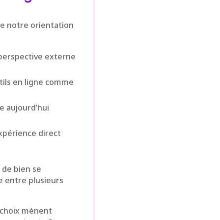
de notre orientation
 perspective externe
tils en ligne comme
ce aujourd’hui
expérience direct
l de bien se
e entre plusieurs
s choix mènent