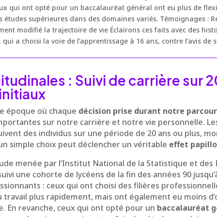
ux qui ont opté pour un baccalauréat général ont eu plus de flexi
s études supérieures dans des domaines variés. Témoignages : R
ment modifié la trajectoire de vie Éclairons ces faits avec des his
 qui a choisi la voie de l’apprentissage à 16 ans, contre l’avis de 
tudinales : Suivi de carrière sur 2
initiaux
ne époque où chaque
décision prise durant notre parcour
portantes sur notre carrière et notre vie personnelle. L
suivent des individus sur une période de 20 ans ou plus, 
n simple choix peut déclencher un véritable
effet papill
ude menée par l’Institut National de la Statistique et de
suivi une cohorte de lycéens de la fin des années 90 jusqu’
ssionnants : ceux qui ont choisi des filières professionnel
u travail plus rapidement, mais ont également eu moins d
e. En revanche, ceux qui ont opté pour un
baccalauréat g