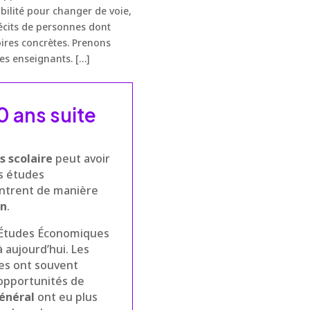
bilité pour changer de voie,
écits de personnes dont
toires concrètes. Prenons
ses enseignants. […]
0 ans suite
s scolaire
peut avoir
es études
montrent de manière
on
.
s Études Économiques
à aujourd’hui. Les
les ont souvent
’opportunités de
énéral
ont eu plus