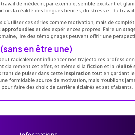
Le travail de médecin, par exemple, semble excitant et gl
arfois la réalité des longues heures, du stress et du travail
’utiliser ces séries comme motivation, mais de complét
 approfondies
et des expériences propres. Faire un stage
omaine, lire des témoignages peuvent offrir une perspect
(sans en être une)
eut radicalement influencer nos trajectoires professionne
t clairement cet effet, et même si la
fiction
et la
réalité
s
mportant de puiser dans cette
inspiration
tout en gardant les
 une formidable source de motivation, mais n’oublions jam
é pour faire des choix de carrière éclairés et satisfaisants.
Informations