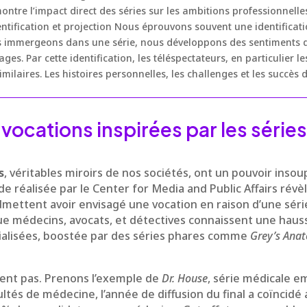
montre l’impact direct des séries sur les ambitions professionnell
entification et projection Nous éprouvons souvent une identifica
s immergeons dans une série, nous développons des sentiments
es. Par cette identification, les téléspectateurs, en particulier l
imilaires. Les histoires personnelles, les challenges et les succès 
vocations inspirées par les séries
s
, véritables miroirs de nos sociétés, ont un pouvoir inso
de réalisée par le Center for Media and Public Affairs rév
mettent avoir envisagé une vocation en raison d’une série
ue médecins, avocats, et détectives connaissent une hauss
cialisées, boostée par des séries phares comme
Grey’s Ana
tent pas. Prenons l’exemple de
Dr. House
, série médicale e
ultés de médecine, l’année de diffusion du final a coïncidé