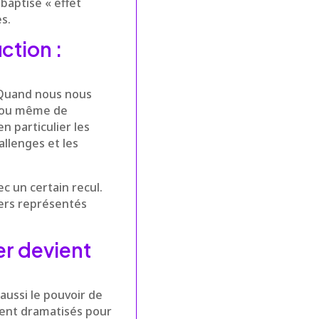
baptisé « effet
s.
ction :
 Quand nous nous
ou même de
n particulier les
allenges et les
c un certain recul.
iers représentés
er devient
t aussi le pouvoir de
vent dramatisés pour