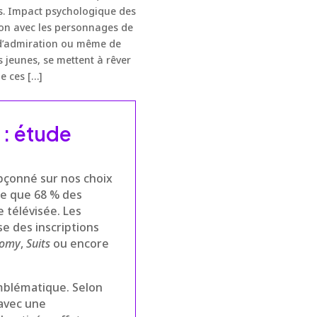
es. Impact psychologique des
tion avec les personnages de
 d’admiration ou même de
es jeunes, se mettent à rêver
de ces […]
 : étude
upçonné sur nos choix
èle que 68 % des
 télévisée. Les
e des inscriptions
tomy
,
Suits
ou encore
mblématique. Selon
 avec une