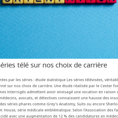
séries télé sur nos choix de carrière
rées par les séries : étude statistique Les séries télévisées, véritab
é sur nos choix de carrière. Une étude réalisée par le Center fo
nes interrogés admettent avoir envisagé une vocation en raison d’
 médecins, avocats, et détectives connaissent une hausse des inscr
 des séries phares comme Grey’s Anatomy, Suits ou encore Sherloc
r. House, série médicale emblématique. Selon l’Association des f
oïncidé avec une augmentation de 12 % des candidatures en médeci