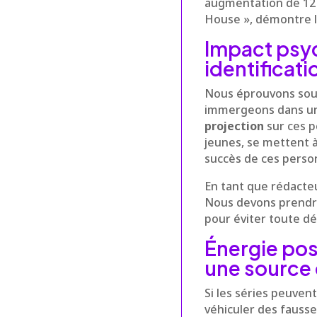
augmentation de 12 
House », démontre l’
Impact psyc
identificati
Nous éprouvons so
immergeons dans une
projection
sur ces p
jeunes, se mettent à 
succès de ces person
En tant que rédacteu
Nous devons prendre
pour éviter toute dé
Énergie pos
une source 
Si les séries peuvent
véhiculer des fauss