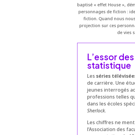
baptisé « effet House », dé
personnages de fiction : id
fiction. Quand nous nou
projection sur ces personnag
de vies s
L’essor des 
statistique
Les
séries télévisée
de carrière. Une étu
jeunes interrogés ad
professions telles q
dans les écoles spé
Sherlock
.
Les chiffres ne men
l’Association des fac