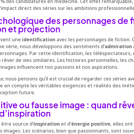
% des candidatures en médecine. Cet effet remarquable, 
impact direct des séries sur les ambitions professionnelle
hologique des personnages de fi
on et projection
uvent une
identification
avec les personnages de fiction.
 série, nous développons des sentiments d’
admiration
ersonnages. Par cette identification, les téléspectateurs, e
rêver de vies similaires. Les histoires personnelles, les ch
nages influencent nos passions et nos aspirations.
r, nous pensons qu’il est crucial de regarder ces séries ave
 en compte les véritables exigences et réalités des mét
ception future.
itive ou fausse image : quand rêv
d’inspiration
 être source d’
inspiration
et d’
énergie positive
, elles on
es images. Les scénarios, bien que passionnants, sont sou