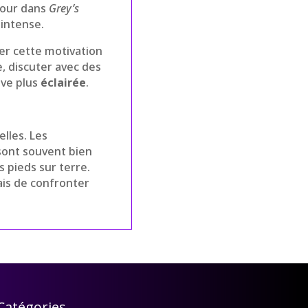
amour dans
Grey’s
 intense.
er cette motivation
, discuter avec des
ive plus
éclairée
.
lles. Les
ont souvent bien
 pieds sur terre.
ais de confronter
Catégories