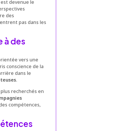
n est devenue le
erspectives
tre des
rentrent pas dans les
e à des
orientée vers une
pris conscience de la
rrière dans le
tteuses
.
es plus recherchés en
mpagnies
é des compétences,
mpétences