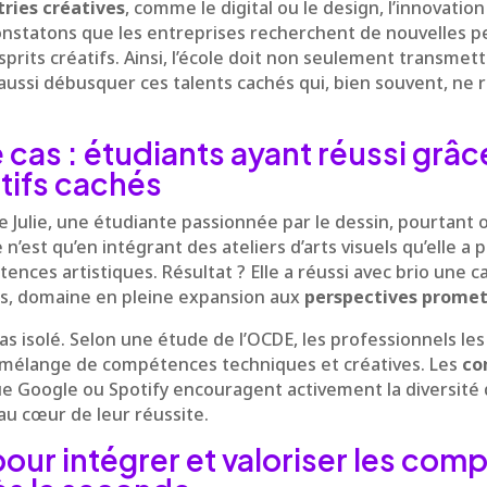
tries créatives
, comme le digital ou le design, l’innovatio
nstatons que les entreprises recherchent de nouvelles p
prits créatifs. Ainsi, l’école doit non seulement transmet
ussi débusquer ces talents cachés qui, bien souvent, ne 
 cas : étudiants ayant réussi grâc
atifs cachés
 Julie, une étudiante passionnée par le dessin, pourtant 
e n’est qu’en intégrant des ateliers d’arts visuels qu’elle a 
ences artistiques. Résultat ? Elle a réussi avec brio une ca
os, domaine en pleine expansion aux
perspectives prome
 cas isolé. Selon une étude de l’OCDE, les professionnels l
mélange de compétences techniques et créatives. Les
co
ue Google ou Spotify encouragent activement la diversit
 au cœur de leur réussite.
pour intégrer et valoriser les co