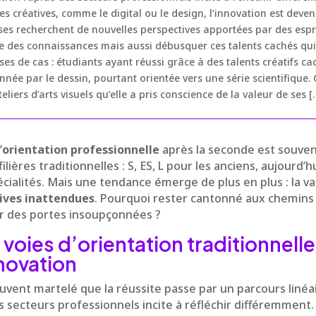
es créatives, comme le digital ou le design, l’innovation est deve
es recherchent de nouvelles perspectives apportées par des esprits 
 des connaissances mais aussi débusquer ces talents cachés qui,
ses de cas : étudiants ayant réussi grâce à des talents créatifs c
nnée par le dessin, pourtant orientée vers une série scientifique. 
teliers d’arts visuels qu’elle a pris conscience de la valeur de ses [
’
orientation professionnelle
après la seconde est souven
lières traditionnelles : S, ES, L pour les anciens, aujourd’h
ialités. Mais une tendance émerge de plus en plus : la va
ives inattendues
. Pourquoi rester cantonné aux chemins 
ir des portes insoupçonnées ?
 voies d’orientation traditionnelle
novation
souvent martelé que la réussite passe par un parcours linéa
es secteurs professionnels incite à réfléchir différemment