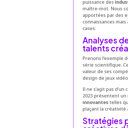
puissance des
indus
maître-mot. Nous co
apportées par des es
connaissances mais a
cases.
Analyses de
talents cré
Prenons l’exemple de
série scientifique. C
valeur de ses compét
design de jeux vidé
Il ne s’agit pas d’un
2023 présentent un 
innovantes
telles q
plaçant la créativité
Stratégies 