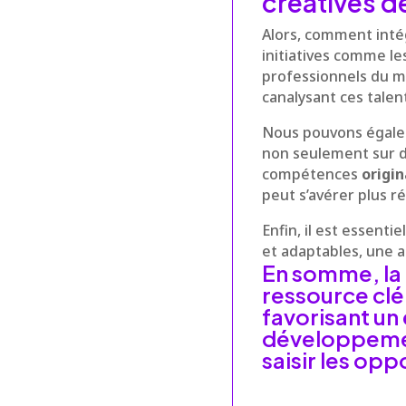
créatives d
Alors, comment inté
initiatives comme le
professionnels du mo
canalysant ces talen
Nous pouvons égalem
non seulement sur d
compétences
origin
peut s’avérer plus r
Enfin, il est essentie
et adaptables, une a
En somme, la 
ressource clé
favorisant un
développemen
saisir les op