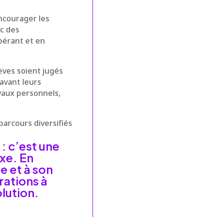
ncourager les
ec des
pérant et en
ves soient jugés
avant leurs
avaux personnels,
parcours diversifiés
: c’est une
xe. En
e et à son
ations à
lution.