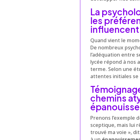
La psycholo
les préfére
influencent 
Quand vient le mome
De nombreux psychol
l’adéquation entre s
lycée répond à nos a
terme. Selon une étu
attentes initiales se
Témoignages
chemins aty
épanouisse
Prenons l’exemple de
sceptique, mais lui rê
trouvé ma voie », di
à un
épanouissemen