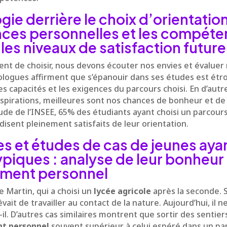
gie derrière le choix d’orientati
nces personnelles et les compét
les niveaux de satisfaction future
nt de choisir, nous devons écouter nos envies et évaluer
ogues affirment que s’épanouir dans ses études est étro
es capacités et les exigences du parcours choisi. En d’autr
spirations, meilleures sont nos chances de bonheur et de 
de de l’INSEE, 65% des étudiants ayant choisi un parcours
 disent pleinement satisfaits de leur orientation.
 et études de cas de jeunes ayan
piques : analyse de leur bonheur 
ment personnel
 Martin, qui a choisi un
lycée agricole
après la seconde. 
vait de travailler au contact de la nature. Aujourd’hui, il ne 
t-il. D’autres cas similaires montrent que sortir des senti
t personnel
souvent supérieur à celui espéré dans un par