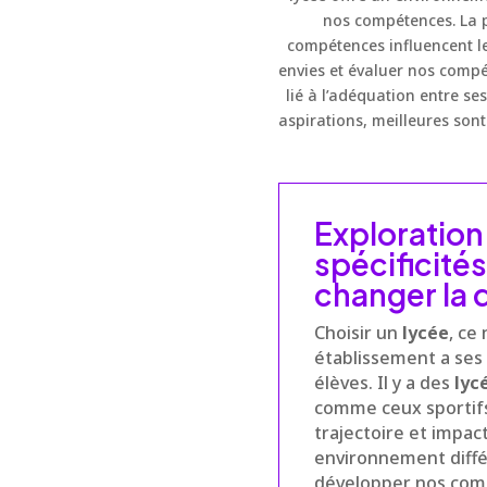
nos compétences. La p
compétences influencent le
envies et évaluer nos comp
lié à l’adéquation entre se
aspirations, meilleures son
Exploration
spécificités
changer la
Choisir un
lycée
, ce
établissement a ses p
élèves. Il y a des
lyc
comme ceux sportifs 
trajectoire et impac
environnement diffé
développer nos com