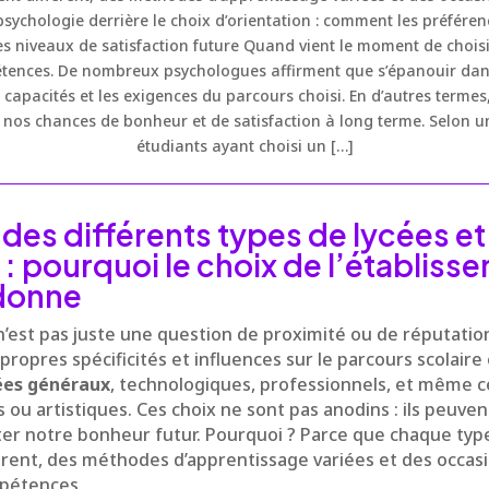
sychologie derrière le choix d’orientation : comment les préférenc
s niveaux de satisfaction future Quand vient le moment de chois
étences. De nombreux psychologues affirment que s’épanouir dans
s capacités et les exigences du parcours choisi. En d’autres termes
t nos chances de bonheur et de satisfaction à long terme. Selon u
étudiants ayant choisi un […]
 des différents types de lycées et
 : pourquoi le choix de l’établis
 donne
 n’est pas juste une question de proximité ou de réputati
ropres spécificités et influences sur le parcours scolaire e
ées généraux
, technologiques, professionnels, et même ce
ou artistiques. Ces choix ne sont pas anodins : ils peuve
ter notre bonheur futur. Pourquoi ? Parce que chaque type
rent, des méthodes d’apprentissage variées et des occas
pétences.