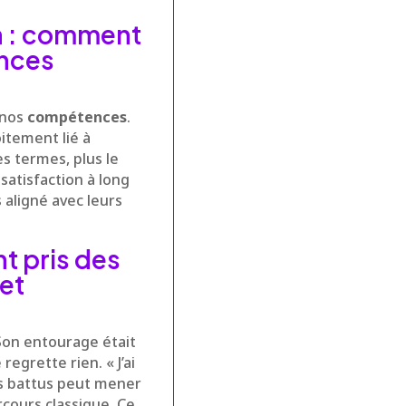
on : comment
ences
 nos
compétences
.
itement lié à
es termes, plus le
satisfaction à long
 aligné avec leurs
t pris des
et
Son entourage était
regrette rien. « J’ai
ers battus peut mener
cours classique. Ce