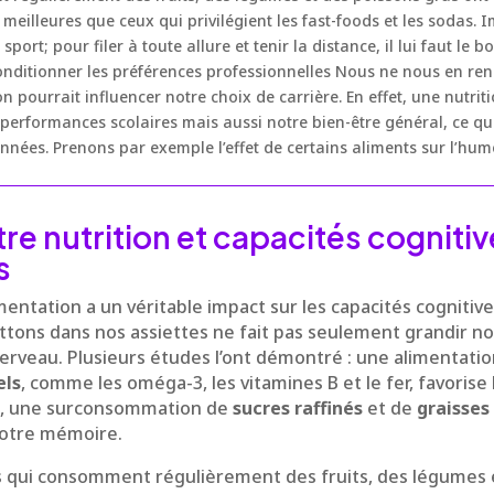
t meilleures que ceux qui privilégient les fast-foods et les sodas.
port; pour filer à toute allure et tenir la distance, il lui faut l
onditionner les préférences professionnelles Nous ne nous en re
n pourrait influencer notre choix de carrière. En effet, une nutri
erformances scolaires mais aussi notre bien-être général, ce qui
nées. Prenons par exemple l’effet de certains aliments sur l’hum
tre nutrition et capacités cogniti
s
imentation a un véritable impact sur les capacités cogniti
tons dans nos assiettes ne fait pas seulement grandir no
erveau. Plusieurs études l’ont démontré : une alimentatio
els
, comme les oméga-3, les vitamines B et le fer, favoris
io, une surconsommation de
sucres raffinés
et de
graisses
notre mémoire.
s qui consomment régulièrement des fruits, des légumes 