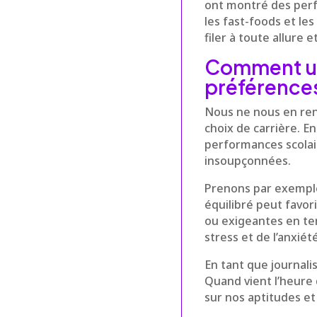
ont montré des per
les fast-foods et l
filer à toute allure e
Comment un 
préférences
Nous ne nous en ren
choix de carrière. E
performances scolair
insoupçonnées.
Prenons par exemple 
équilibré peut favor
ou exigeantes en te
stress et de l’anxiét
En tant que journali
Quand vient l’heure d
sur nos aptitudes et