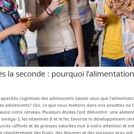
s la seconde : pourquoi l’alimentation
t capacités cognitives des adolescents Saviez-vous que l’alimentati
des adolescents? Oui, ce que nous mettons dans nos assiettes ne 
aussi notre cerveau. Plusieurs études l’ont démontré : une alimen
 oméga-3, les vitamines B et le fer, favorise le développement céré
res raffinés et de graisses saturées nuit à notre attention et no
 régulièrement des fruits, des légumes et des poissons gras on