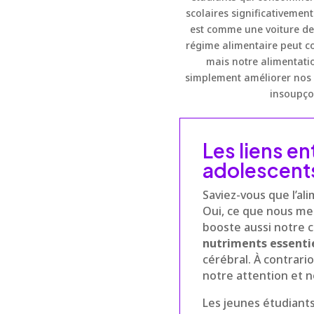
scolaires significativemen
est comme une voiture de s
régime alimentaire peut c
mais notre alimentatio
simplement améliorer nos p
insoupçon
Les liens en
adolescent
Saviez-vous que l’al
Oui, ce que nous met
booste aussi notre c
nutriments essenti
cérébral. À contrar
notre attention et 
Les jeunes étudiant