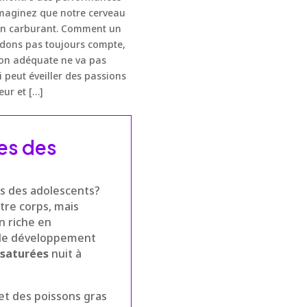
 Imaginez que notre cerveau
e bon carburant. Comment un
ndons pas toujours compte,
tion adéquate ne va pas
 peut éveiller des passions
eur et […]
ves des
ves des adolescents?
tre corps, mais
n riche en
e le développement
 saturées
nuit à
et des poissons gras