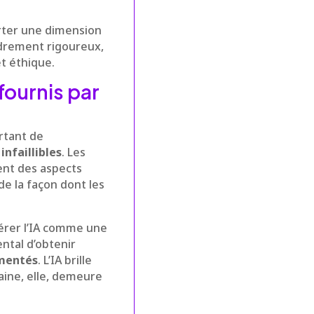
ter une dimension
adrement rigoureux,
et éthique.
fournis par
ortant de
nfaillibles
. Les
ent des aspects
de la façon dont les
dérer l’IA comme une
tal d’obtenir
imentés
. L’IA brille
aine, elle, demeure