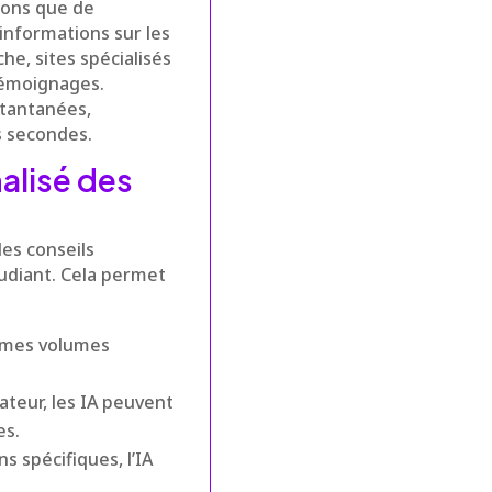
tons que de
informations sur les
he, sites spécialisés
témoignages.
stantanées,
s secondes.
alisé des
es conseils
udiant. Cela permet
ormes volumes
sateur, les IA peuvent
es.
s spécifiques, l’IA