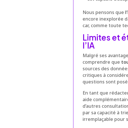
Nous pensons que
l
encore inexplorée da
car, comme toute tec
Limites et é
l’IA
Malgré ses avantages,
comprendre que
to
sources des données 
critiques à considére
questions sont posé
En tant que rédacte
aide complémentaire
d’autres consultati
par sa capacité à tr
irremplaçable pour s