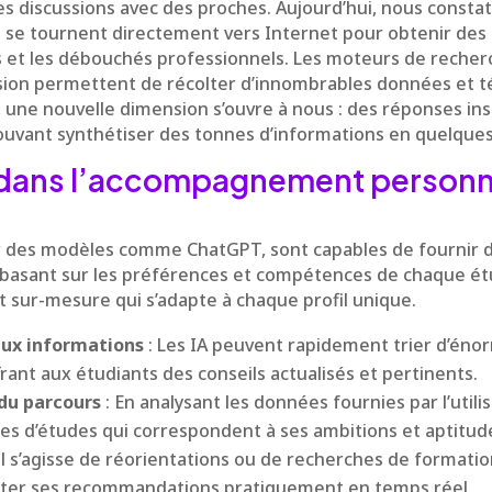
es discussions avec des proches. Aujourd’hui, nous consta
se tournent directement vers Internet pour obtenir des 
s et les débouchés professionnels. Les moteurs de recherc
sion permettent de récolter d’innombrables données et 
, une nouvelle dimension s’ouvre à nous : des réponses in
ouvant synthétiser des tonnes d’informations en quelque
A dans l’accompagnement personn
ier des modèles comme ChatGPT, sont capables de fournir d
 basant sur les préférences et compétences de chaque ét
ur-mesure qui s’adapte à chaque profil unique.
aux informations
: Les IA peuvent rapidement trier d’én
frant aux étudiants des conseils actualisés et pertinents.
du parcours
: En analysant les données fournies par l’utili
res d’études qui correspondent à ses ambitions et aptitud
il s’agisse de réorientations ou de recherches de formation
pter ses recommandations pratiquement en temps réel.