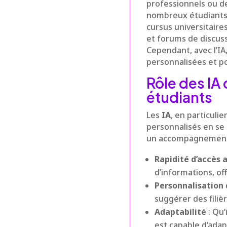
professionnels ou d
nombreux étudiants 
cursus universitaire
et forums de discus
Cependant, avec l’IA
personnalisées et p
Rôle des I
étudiants
Les
IA
, en particul
personnalisés en se
un accompagnement s
Rapidité d’accès 
d’informations, of
Personnalisation 
suggérer des filiè
Adaptabilité
: Qu’
est capable d’ada