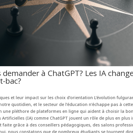
 demander à ChatGPT? Les IA changen
st-bac?
ques et leur impact sur les choix d’orientation L’évolution fulgur
re quotidien, et le secteur de l’éducation n’échappe pas à cette 
on une pléthore de plateformes en ligne qui aident à choisir la bon
ces Artificielles (IA) comme ChatGPT jouent un rôle de plus en plus
est faite grâce à des conseillers pédagogiques, des salons profess
hui, nous constatons que de nombreux étudiants se tournent dir