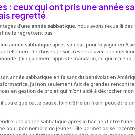
 : ceux qui ont pris une année s
ais regretté
vantages d’une
année sabbatique
, nous avons recueilli de
et ne le regrettent pas.
is une année sabbatique après son bac pour voyager en Asi
 sur tellement de choses. Je suis revenue avec une meill
onde. J’ai également appris le mandarin, ce qui m’a én
é son année sabbatique en faisant du bénévolat en Amériq
formatrice. J’ai non seulement fait de grandes rencontres 
ces en gestion de projet qui m’ont aidé à décrocher mon 
lustre que cette pause, loin d’être un frein, peut être un
rendre une année sabbatique après le bac peut être l’une 
me pour bon nombre de jeunes. Elle permet de se recentre