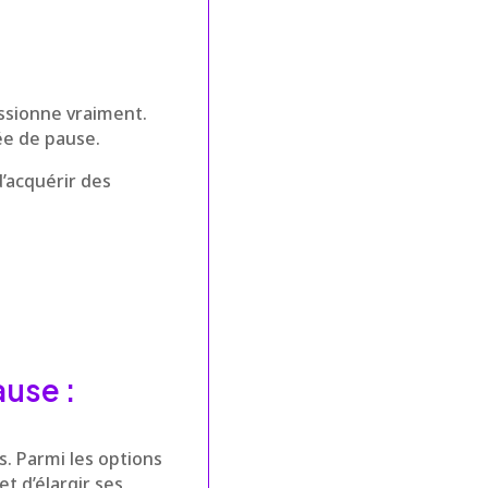
ssionne vraiment.
ée de pause.
d’acquérir des
ause :
. Parmi les options
t d’élargir ses