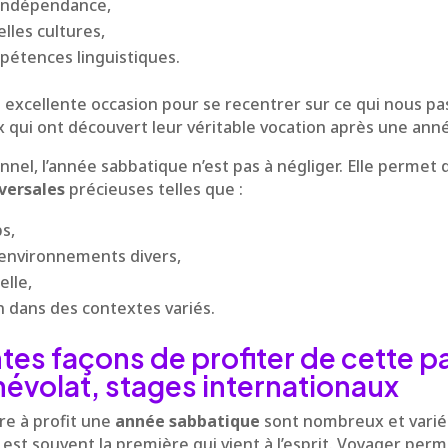
 indépendance,
lles cultures,
pétences linguistiques.
 excellente occasion pour se recentrer sur ce qui nous pa
qui ont découvert leur véritable vocation après une ann
nnel, l’année sabbatique n’est pas à négliger. Elle permet 
versales
précieuses telles que :
s,
 environnements divers,
elle,
on dans des contextes variés.
ntes façons de profiter de cette p
évolat, stages internationaux
e à profit une
année sabbatique
sont nombreux et variés
 est souvent la première qui vient à l’esprit. Voyager perme