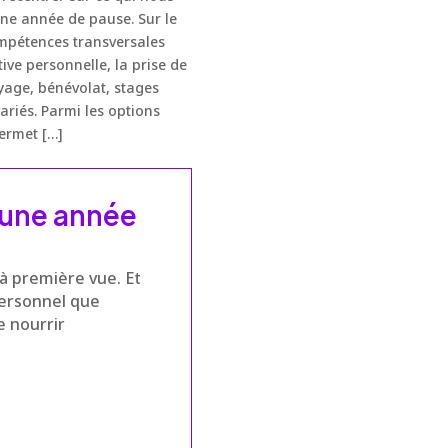
ne année de pause. Sur le
ompétences transversales
tive personnelle, la prise de
oyage, bénévolat, stages
riés. Parmi les options
permet […]
’une année
 à première vue. Et
personnel que
e nourrir