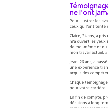
Témoignages
ne l’ont jam
Pour illustrer les a
ceux qui l’ont tenté 
Claire, 24 ans, a pr
m’a ouvert les yeux
de moi-même et du m
mon travail actuel. »
Jean, 26 ans, a pass
une expérience trans
acquis des compéten
Chaque témoignage il
pour votre carrière.
En fin de compte, p
décisions à long ter