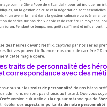
nage comme Olivia Pope de « Scandal » pourrait indiquer un inté
liques, où la gestion de crise et la négociation sont essentielles.
ds », un avenir brillant dans la gestion culinaire ou événementiell
tion de séries sur nos choix de vie et de carrière En moyenne, no
un écran. Pendant ce temps, nos goûts s’affinent et influencent no
é des heures devant Netflix, captivés par nos séries préf
es fictives peuvent influencer nos choix de carrière ? Dans
ment cette magie opère.
es traits de personnalité des héro
et correspondance avec des méti
s
ons-nous sur les
traits de personnalité
de nos héros préf
 admirons ne sont pas choisis au hasard. Que vous soyez a
 Croft
version culturelle ou la rigueur méthodique de
Sher
t révéler des
aspects importants de notre personnalité
.