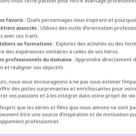
isons-nous cette passion pour notre avantage professionne
os favoris
: Quels personnages vous inspirent et pourquoi 
étiers associés
: Utilisez des outils d’orientation profess
s avec ces traits.
ateliers ou formations
: Explorez des activités ou des for
e des expériences similaires à celles de vos héros.
es professionnels du domaine
: Apprendre directement d
on et réaligner vos objectifs.
rs, nous vous encourageons à ne pas sous-estimer l’impac
 offrir des pistes surprenantes et enrichissantes pour votr
rer vos passions et à les intégrer dans votre projet de vie
à l’esprit que les séries et films que nous aimons ne sont 
 peuvent être une source d’inspiration et de motivation p
loppement professionnel.