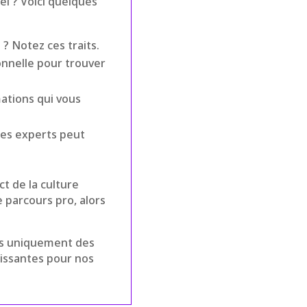
l ? Voici quelques
? Notez ces traits.
ionnelle pour trouver
mations qui vous
es experts peut
t de la culture
e parcours pro, alors
.
pas uniquement des
uissantes pour nos