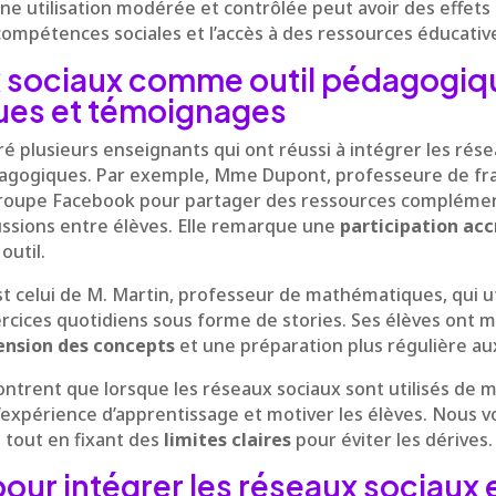
ne utilisation modérée et contrôlée peut avoir des effets p
mpétences sociales et l’accès à des ressources éducativ
x sociaux comme outil pédagogiq
ques et témoignages
 plusieurs enseignants qui ont réussi à intégrer les rés
gogiques. Par exemple, Mme Dupont, professeure de fra
n groupe Facebook pour partager des ressources complémen
ussions entre élèves. Elle remarque une
participation acc
outil.
t celui de M. Martin, professeur de mathématiques, qui u
ercices quotidiens sous forme de stories. Ses élèves ont 
nsion des concepts
et une préparation plus régulière au
trent que lorsque les réseaux sociaux sont utilisés de m
r l’expérience d’apprentissage et motiver les élèves. Nou
s tout en fixant des
limites claires
pour éviter les dérives.
pour intégrer les réseaux sociaux 