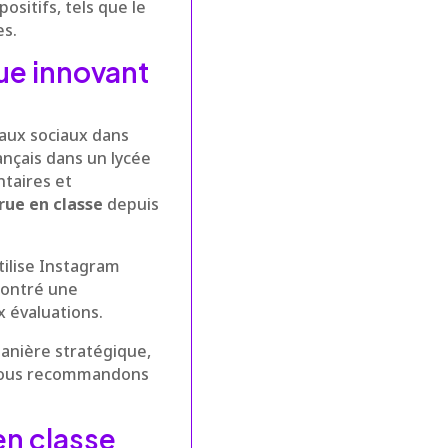
ositifs, tels que le
es.
ue innovant
eaux sociaux dans
nçais dans un lycée
taires et
rue en classe
depuis
tilise Instagram
montré une
x évaluations.
anière stratégique,
s vous recommandons
en classe