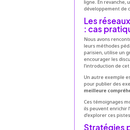
ligne. En revanche, u
développement de co
Les réseau
: cas prati
Nous avons rencontré
leurs méthodes péda
parisien, utilise u
encourager les disc
l’introduction de cet 
Un autre exemple es
pour publier des ex
meilleure compréhe
Ces témoignages mon
ils peuvent enrichi
d’explorer ces piste
Stratégies 