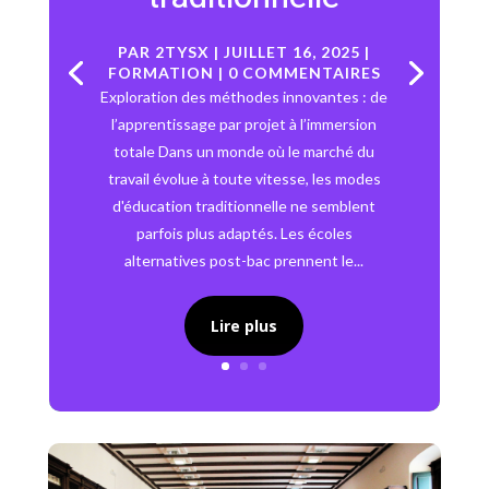
PAR
2TYSX
|
JUILLET 16, 2025
|
FORMATION
| 0 COMMENTAIRES
Exploration des méthodes innovantes : de
l’apprentissage par projet à l’immersion
totale Dans un monde où le marché du
travail évolue à toute vitesse, les modes
d'éducation traditionnelle ne semblent
parfois plus adaptés. Les écoles
alternatives post-bac prennent le...
Lire plus