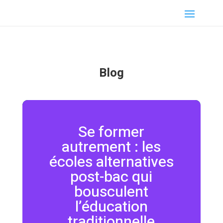
Blog
Se former
autrement : les
écoles alternatives
post-bac qui
bousculent
l’éducation
traditionnelle