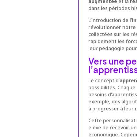
augmentée
et la
réa
dans les périodes hi
L’introduction de l’
in
révolutionner notre 
collectées sur les r
rapidement les force
leur pédagogie pour
Vers une pe
l’apprentis
Le concept d’
appren
possibilités. Chaqu
besoins d’apprentis
exemple, des algorit
à progresser à leur 
Cette personnalisat
élève de recevoir un
économique. Cependan