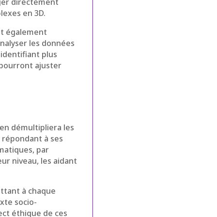
nger directement
plexes en 3D.
ait également
analyser les données
identifiant plus
 pourront ajuster
en démultipliera les
, répondant à ses
matiques, par
ur niveau, les aidant
ettant à chaque
xte socio-
pect éthique de ces