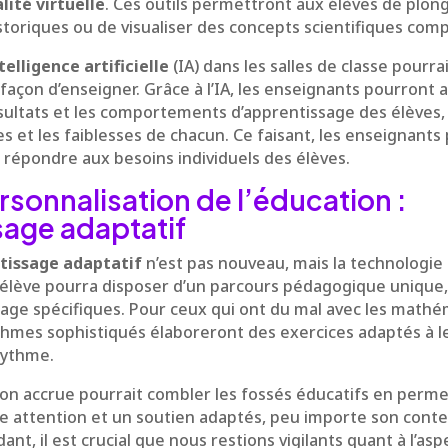
lité virtuelle
. Ces outils permettront aux élèves de plo
storiques ou de visualiser des concepts scientifiques com
telligence artificielle
(IA) dans les salles de classe pourr
façon d’enseigner. Grâce à l’IA, les enseignants pourront 
ésultats et les comportements d’apprentissage des élèves, 
s et les faiblesses de chacun. Ce faisant, les enseignants
 répondre aux besoins individuels des élèves.
rsonnalisation de l’éducation :
sage adaptatif
tissage adaptatif
n’est pas nouveau, mais la technologie 
e élève pourra disposer d’un parcours pédagogique unique
sage spécifiques. Pour ceux qui ont du mal avec les mathé
hmes sophistiqués élaboreront des exercices adaptés à le
rythme.
ion accrue pourrait combler les fossés éducatifs en perm
e attention et un soutien adaptés, peu importe son conte
t, il est crucial que nous restions vigilants quant à l’as