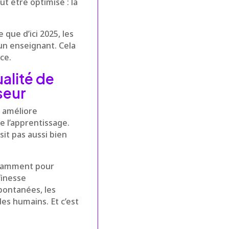
eut être optimisé : la
que d’ici 2025, les
un enseignant. Cela
ce.
ualité de
seur
e améliore
e l’apprentissage.
sit pas aussi bien
otamment pour
finesse
pontanées, les
es humains. Et c’est