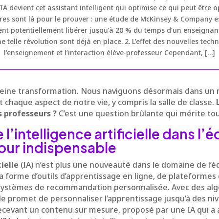
 l’IA devient cet assistant intelligent qui optimise ce qui peut être 
ffres sont là pour le prouver : une étude de McKinsey & Company es
ent potentiellement libérer jusqu’à 20 % du temps d’un enseignant.
 telle révolution sont déjà en place. 2. L’effet des nouvelles tech
l’enseignement et l’interaction élève-professeur Cependant, […]
pleine transformation. Nous naviguons désormais dans un
t chaque aspect de notre vie, y compris la salle de classe.
s professeurs ?
C’est une question brûlante qui mérite tou
 l’intelligence artificielle dans l’
jour indispensable
cielle
(IA) n’est plus une nouveauté dans le domaine de l’éd
a forme d’outils d’apprentissage en ligne, de plateformes
systèmes de recommandation personnalisée. Avec des alg
lle promet de personnaliser l’apprentissage jusqu’à des ni
ecevant un contenu sur mesure, proposé par une IA qui a a