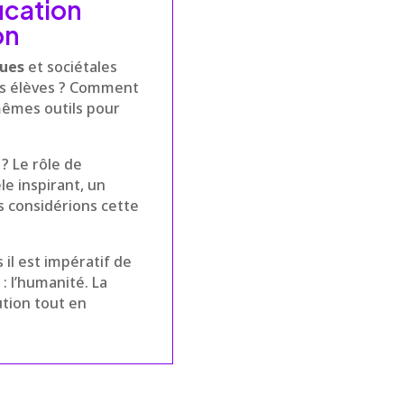
ucation
on
ques
et sociétales
les élèves ? Comment
 mêmes outils pour
? Le rôle de
le inspirant, un
s considérions cette
 il est impératif de
 l’humanité. La
ution tout en