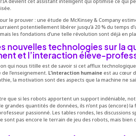
, l’IA devient cet assistant intelligent qui optimise ce qui p
isée.
 pour le prouver : une étude de McKinsey & Company estime 
urraient potentiellement libérer jusqu’à 20 % du temps d’
 mais les fondations d’une telle révolution sont déjà en pla
es nouvelles technologies sur la q
ent et l’interaction élève-profes
n qui nous titille est de savoir si cet afflux technologiqu
é de l’enseignement.
L’interaction humaine
est au cœur d
thie, la motivation sont des aspects que la machine ne sai
e que si les robots apportent un support indéniable, n
de grandes quantités de données, ils n’ont pas (encore) la 
rofesseur passionné. Les tables rondes, les discussions s
sont pas encore le terrain de jeu des robots, mais bien d