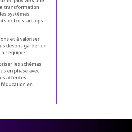
lus en plus vers une
tte transformation
 des systèmes
ats
entre start-ups
ns et à valoriser
ous devons garder un
à s’équipier.
 briser les schémas
plus en phase avec
les attentes
 l’éducation en