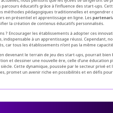
 actuelles, nous pensons que les lycées se dirigeront de p
 parcours éducatifs grâce à l’influence des start-ups. Ce
les méthodes pédagogiques traditionnelles et engendrer
rs en présentiel et apprentissage en ligne. Les
partenari
sifier la création de contenus éducatifs personnalisés.
 ? Encourager les établissements à adopter ces innovatio
ne, indispensable à un apprentissage réussi. Cependant, n
cès, car tous les établissements n’ont pas la même capacité 
en devenant le terrain de jeu des start-ups, pourrait bien
ation et dessiner une nouvelle ère, celle d’une éducation 
 siècle. Cette dynamique, poussée par le secteur privé et 
es, promet un avenir riche en possibilités et en défis pour