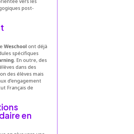
rientée vers les
gogiques post-
t
re
Weschool
ont déjà
ules spécifiques
arning
. En outre, des
 élèves dans des
tion des élèves mais
taux d’engagement
tut Français de
tions
daire en