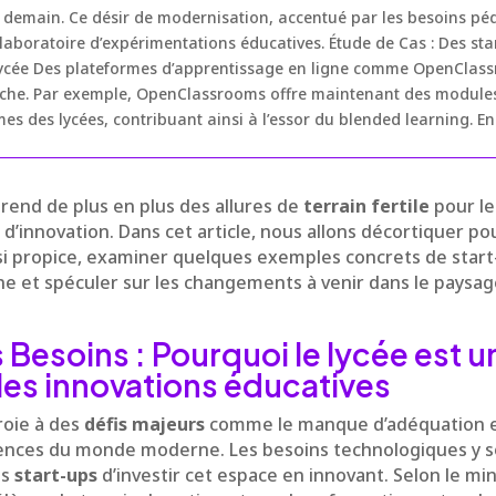
e demain. Ce désir de modernisation, accentué par les besoins p
 laboratoire d’expérimentations éducatives. Étude de Cas : Des st
 lycée Des plateformes d’apprentissage en ligne comme OpenCla
niche. Par exemple, OpenClassrooms offre maintenant des module
s des lycées, contribuant ainsi à l’essor du blended learning. En 
rend de plus en plus des allures de
terrain fertile
pour l
d’innovation. Dans cet article, nous allons décortiquer po
i propice, examiner quelques exemples concrets de start
e et spéculer sur les changements à venir dans le paysag
 Besoins : Pourquoi le lycée est u
 les innovations éducatives
roie à des
défis majeurs
comme le manque d’adéquation 
ences du monde moderne. Les besoins technologiques y so
es
start-ups
d’investir cet espace en innovant. Selon le min