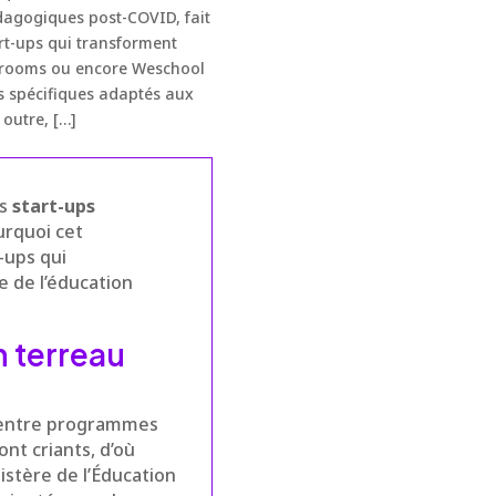
édagogiques post-COVID, fait
art-ups qui transforment
ssrooms ou encore Weschool
s spécifiques adaptés aux
outre, […]
es
start-ups
urquoi cet
-ups qui
e de l’éducation
n terreau
entre programmes
nt criants, d’où
istère de l’Éducation