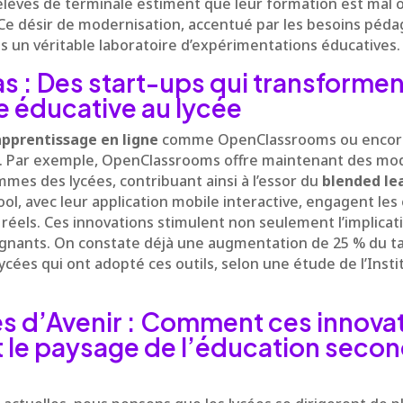
élèves de terminale estiment que leur formation est mal o
Ce désir de modernisation, accentué par les besoins péda
es un véritable laboratoire d’expérimentations éducatives.
s : Des start-ups qui transformen
e éducative au lycée
pprentissage en ligne
comme OpenClassrooms ou enco
e. Par exemple, OpenClassrooms offre maintenant des mod
mes des lycées, contribuant ainsi à l’essor du
blended le
l, avec leur application mobile interactive, engagent les
s réels. Ces innovations stimulent non seulement l’implica
eignants. On constate déjà une augmentation de 25 % du 
ycées qui ont adopté ces outils, selon une étude de l’Insti
s d’Avenir : Comment ces innova
 le paysage de l’éducation secon