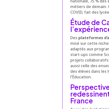
nationale, 75 % des 
métiers de demain. 
COVID, fait des lycé
Étude de Ca
l’expérienc
Des
plateformes d’a
misé sur cette nich
adaptés aux program
start-ups comme Scoo
projets collaboratif
aussi celle des ens
des élèves dans les l
l’Éducation.
Perspective
redessinent
France