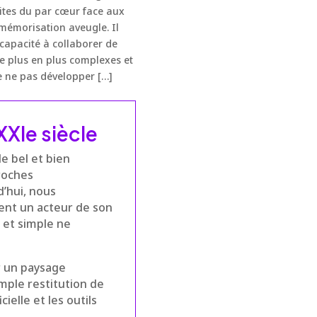
limites du par cœur face aux
émorisation aveugle. Il
 capacité à collaborer de
e plus en plus complexes et
 ne pas développer […]
XIe siècle
le bel et bien
roches
d’hui, nous
ient un acteur de son
 et simple ne
r un paysage
mple restitution de
ielle et les outils