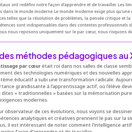
digitaux ont redéfini notre façon d’apprendre et de travailler. Les 
s dans le monde moderne Le monde moderne exige plus qu’une m
s telles que la résolution de problèmes, la pensée critique et la
étences sont indispensables dans des contextes professionnels d
ous nous reposons uniquement sur le par cœur, nous risquons de
 des méthodes pédagogiques au X
ntissage par cœur
était roi dans nos salles de classe semb
nement des technologies numériques et des nouvelles app
tème éducatif a subi une transformation radicale. Aujour
ance grandissante à l’apprentissage actif, où l’élève dev
 dites « traditionnelles » basées sur la mémorisation pure
 exigences modernes.
ur observateur de ces évolutions, nous voyons se dessine
étences analytiques et créatives prennent le pas sur la si
s, il est intéressant de noter comment l’intelligence artific
 notre façon d’apprendre et de travailler.