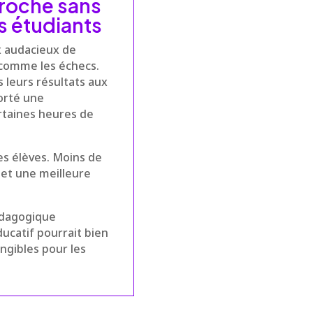
proche sans
es étudiants
x audacieux de
e comme les échecs.
s leurs résultats aux
orté une
rtaines heures de
des élèves. Moins de
 et une meilleure
édagogique
ucatif pourrait bien
ngibles pour les