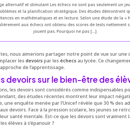
e alternatif et stimulant Les échecs ne sont pas seulement un jeu
problèmes et la planification stratégique. Des études démontrent q
tences en mathématiques et en lecture. Selon une étude de la « Ne
ulièrement aux échecs ont obtenu des scores de tests nettement s
jouent pas. Pourquoi ne pas […]
stes, nous aimerions partager notre point de vue sur une 
emplacer les
devoirs
par les
échecs
au lycée. Ce changemen
 approche de l’apprentissage.
s devoirs sur le bien-être des élè
ons, les devoirs sont considérés comme indispensables p
endant, des études récentes montrent leur impact négatif
ce, une enquête menée par l’Unicef révèle que 30 % des a
é aux devoirs. Face à la pression scolaire, les jeunes se re
leur santé mentale. Est-ce que les devoirs sont vraiment l
es élèves à s’épanouir ?