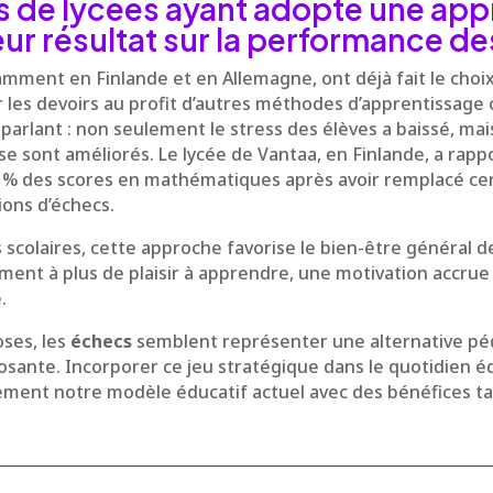
s de lycées ayant adopté une ap
eur résultat sur la performance d
amment en Finlande et en Allemagne, ont déjà fait le choi
r les devoirs au profit d’autres méthodes d’apprentissag
 parlant : non seulement le stress des élèves a baissé, mai
e sont améliorés. Le lycée de Vantaa, en Finlande, a rapp
% des scores en mathématiques après avoir remplacé ce
ions d’échecs.
s scolaires, cette approche favorise le bien-être général 
ment à plus de plaisir à apprendre, une motivation accrue
.
oses, les
échecs
semblent représenter une alternative p
ante. Incorporer ce jeu stratégique dans le quotidien éd
ement notre modèle éducatif actuel avec des bénéfices ta