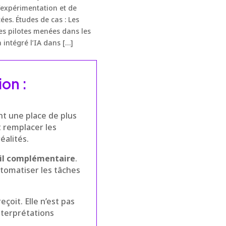
 d’expérimentation et de
es. Études de cas : Les
ces pilotes menées dans les
a intégré l’IA dans […]
ion :
nt une place de plus
t remplacer les
éalités.
il complémentaire
.
utomatiser les tâches
eçoit. Elle n’est pas
interprétations