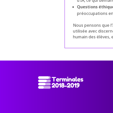
d’IA, ce qui dema
Questions éthiqu
préoccupations e
Nous pensons que l’I
utilisée avec disce
humain des élèves, et